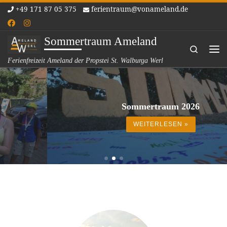
+49 171 87 05 375
ferientraum@vonameland.de
Zum Inhalt springen
Sommertraum Ameland
Search
Me
Ferienfreizeit Ameland der Propstei St. Walburga Werl
Sommertraum 2026
WEITERLESEN »