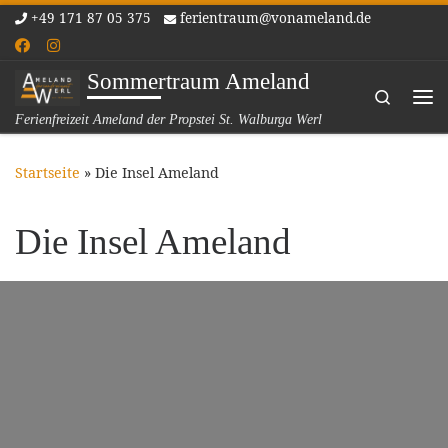
+49 171 87 05 375
ferientraum@vonameland.de
Zum Inhalt springen
Sommertraum Ameland
Search
Me
Ferienfreizeit Ameland der Propstei St. Walburga Werl
Startseite
»
Die Insel Ameland
Die Insel Ameland