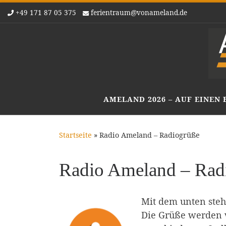
+49 171 87 05 375
ferientraum@vonameland.de
Zum Inhalt springen
AMELAND 2026 – AUF EINEN 
Startseite
»
Radio Ameland – Radiogrüße
Radio Ameland – Rad
Mit dem unten steh
Die Grüße werden 