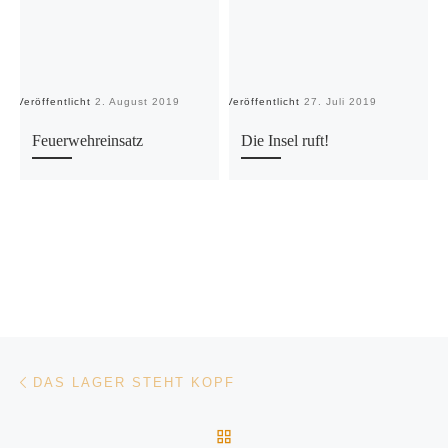
Veröffentlicht
2. August 2019
Veröffentlicht
27. Juli 2019
Ve
Feuerwehreinsatz
Die Insel ruft!
Beitragsnavigation
Vorheriger Beitrag
DAS LAGER STEHT KOPF
ZURÜCK ZUR BEITRAGSL