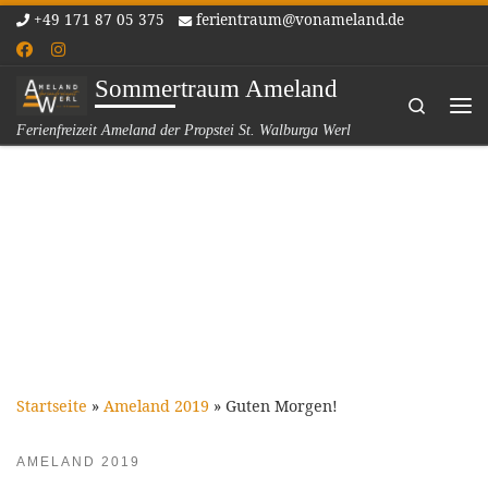
+49 171 87 05 375
ferientraum@vonameland.de
Zum Inhalt springen
Sommertraum Ameland
Search
Me
Ferienfreizeit Ameland der Propstei St. Walburga Werl
Startseite
»
Ameland 2019
»
Guten Morgen!
AMELAND 2019