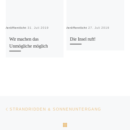
Veröffentlicht
31. Juli 2019
Veröffentlicht
27. Juli 2019
Ve
Wir machen das
Die Insel ruft!
Unmögliche möglich
Beitragsnavigation
Vorheriger Beitrag
STRANDRIDDEN & SONNENUNTERGANG
ZURÜCK ZUR BEITRAGSL