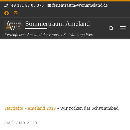
+49 171 87 05 375
ferientraum@vonameland.de
Zum Inhalt springen
Sommertraum Ameland
Search
Me
Ferienfreizeit Ameland der Propstei St. Walburga Werl
Startseite
»
Ameland 2019
»
Wir rocken das Schwimmbad
AMELAND 2019