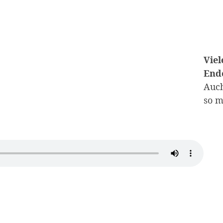
Viel
End
Auch
so m