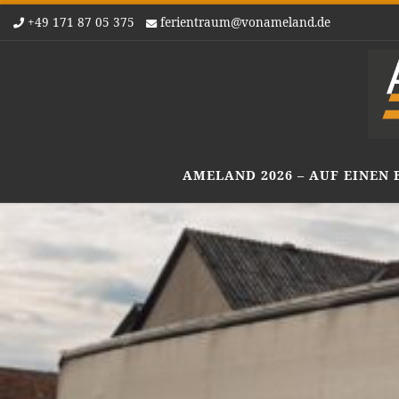
+49 171 87 05 375
ferientraum@vonameland.de
Zum Inhalt springen
AMELAND 2026 – AUF EINEN 