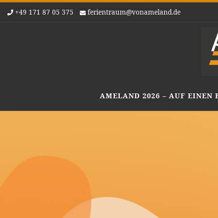
+49 171 87 05 375
ferientraum@vonameland.de
Zum Inhalt springen
AMELAND 2026 – AUF EINEN 