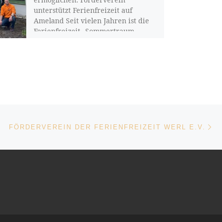
unterstützt Ferienfreizeit auf
Ameland Seit vielen Jahren ist die
Ferienfreizeit „Sommertraum
Ameland“ für zahlreiche Kinder
und Jugendliche aus […]
Nä
ISTE
FÖRDERVEREIN DER FERIENFREIZEIT WERL E.V.