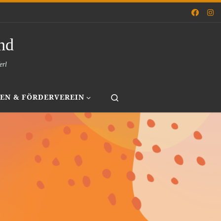
nd
erl
Search
EN & FÖRDERVEREIN