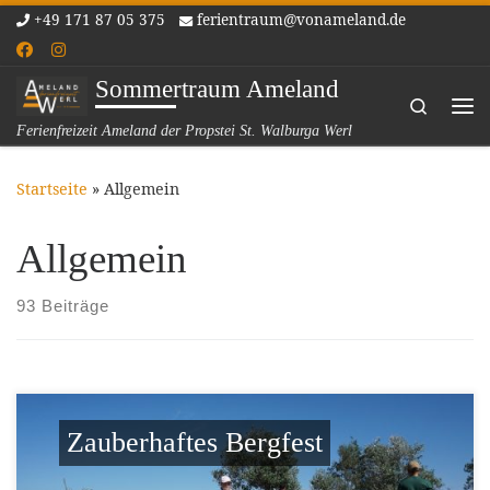
+49 171 87 05 375
ferientraum@vonameland.de
Zum Inhalt springen
Sommertraum Ameland
Search
Me
Ferienfreizeit Ameland der Propstei St. Walburga Werl
Startseite
»
Allgemein
Allgemein
93 Beiträge
Zauberhaftes Bergfest