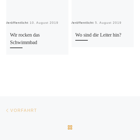
Veröffentlicht
10. August 2019
Veröffentlicht
5. August 2019
Ve
Wir rocken das
Wo sind die Leiter hin?
Schwimmbad
Beitragsnavigation
Vorheriger Beitrag
VORFAHRT
ZURÜCK ZUR BEITRAGSL
Nä