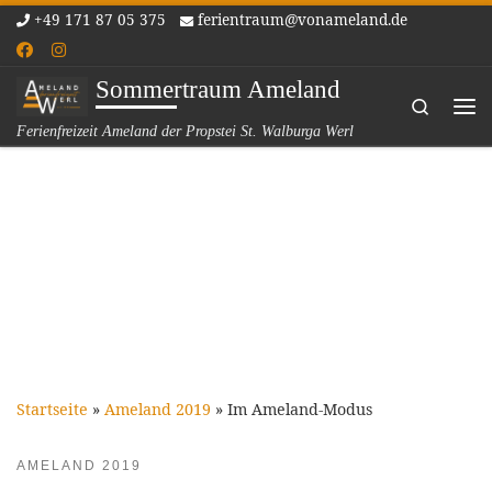
+49 171 87 05 375
ferientraum@vonameland.de
Zum Inhalt springen
Sommertraum Ameland
Search
Me
Ferienfreizeit Ameland der Propstei St. Walburga Werl
Startseite
»
Ameland 2019
»
Im Ameland-Modus
AMELAND 2019