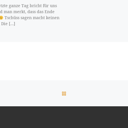
etzte ganze Tag bricht für uns
d man merkt, dass das Ende
Tschüss sagen macht keinen
 Die […]
ZURÜCK ZUR BEITRAGSL