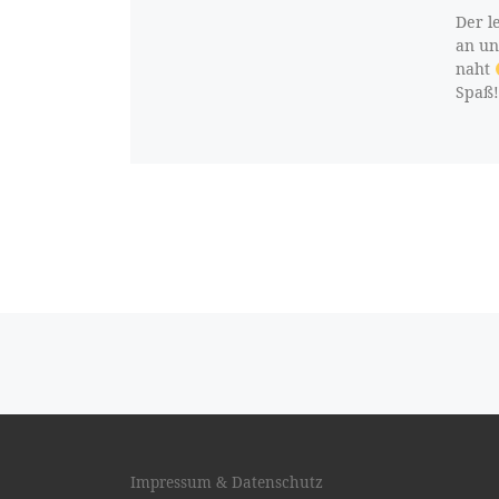
Der l
an un
naht
Spaß!
Beitragsnavigation
Impressum & Datenschutz