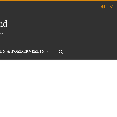
nd
erl
Search
EN & FÖRDERVEREIN