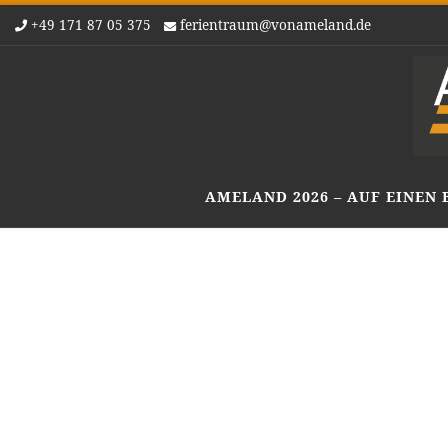
+49 171 87 05 375
ferientraum@vonameland.de
Zum Inhalt springen
AMELAND 2026 – AUF EINEN 