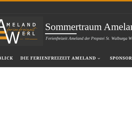
Sommertraum Amela
Ferienfreizeit Ameland der Propstei St. Walburga W
BLICK
DIE FERIENFREIZEIT AMELAND
SPONSOR