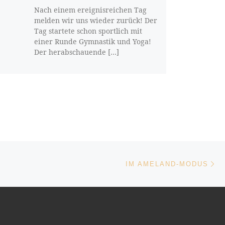
Nach einem ereignisreichen Tag
melden wir uns wieder zurück! Der
Tag startete schon sportlich mit
einer Runde Gymnastik und Yoga!
Der herabschauende […]
Nä
ISTE
IM AMELAND-MODUS