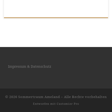
Impressum & Datenschutz
© 2026
Sommertraum Ameland
–
Alle Rechte vorbehalten
Entworfen mit
Customizr Pro