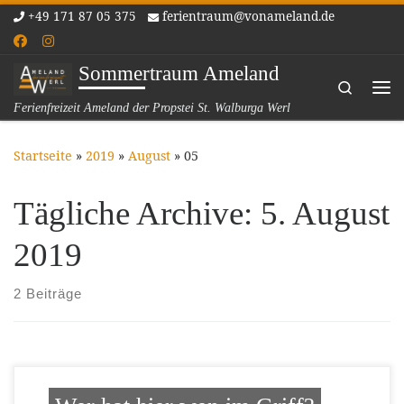
+49 171 87 05 375
ferientraum@vonameland.de
Zum Inhalt springen
Sommertraum Ameland
Search
Me
Ferienfreizeit Ameland der Propstei St. Walburga Werl
Startseite
»
2019
»
August
»
05
Tägliche Archive:
5. August
2019
2 Beiträge