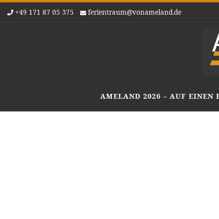
+49 171 87 05 375
ferientraum@vonameland.de
Zum Inhalt springen
AMELAND 2026 – AUF EINEN 