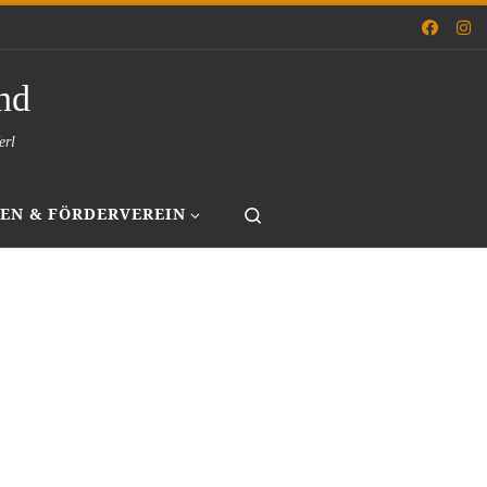
nd
erl
Search
EN & FÖRDERVEREIN