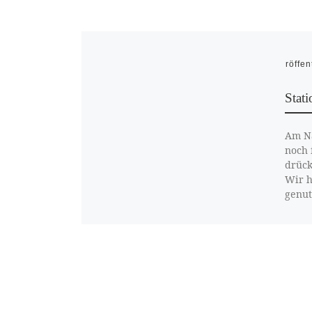
Veröffen
Stat
Am Na
noch 
drück
Wir h
genut