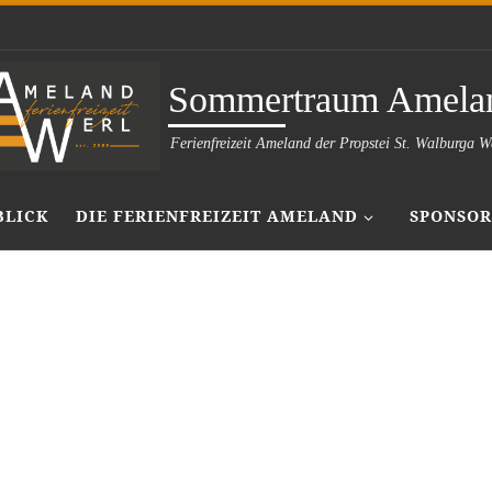
Sommertraum Amela
Ferienfreizeit Ameland der Propstei St. Walburga W
BLICK
DIE FERIENFREIZEIT AMELAND
SPONSOR