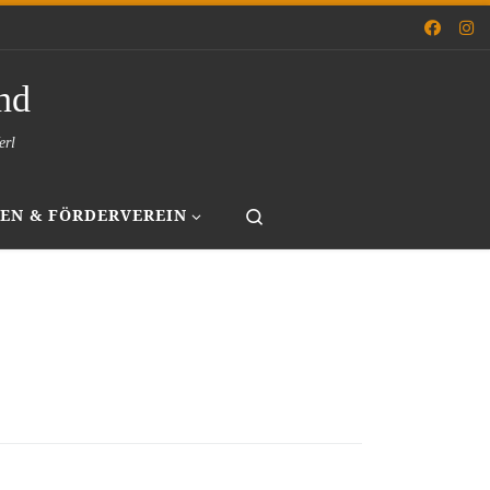
nd
erl
Search
EN & FÖRDERVEREIN