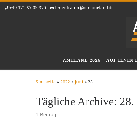
+49 171 87 05 375
ferientraum@vonameland.de
Zum Inhalt springen
AMELAND 2026 – AUF EINEN 
Startseite
»
2022
»
Juni
»
28
Tägliche Archive:
28.
1 Beitrag