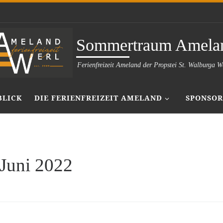
Sommertraum Amela
Ferienfreizeit Ameland der Propstei St. Walburga W
BLICK
DIE FERIENFREIZEIT AMELAND
SPONSOR
 Juni 2022