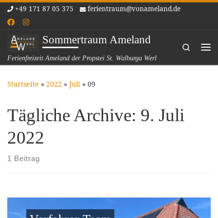
+49 171 87 05 375
ferientraum@vonameland.de
Zum Inhalt springen
Sommertraum Ameland
Search
Me
Ferienfreizeit Ameland der Propstei St. Walburga Werl
Startseite
»
2022
»
Juli
»
09
Tägliche Archive:
9. Juli
2022
1 Beitrag