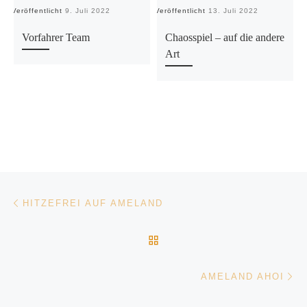
Veröffentlicht
9. Juli 2022
Veröffentlicht
13. Juli 2022
Ve
Vorfahrer Team
Chaosspiel – auf die andere
Art
Beitragsnavigation
Vorheriger Beitrag
HITZEFREI AUF AMELAND
ZURÜCK ZUR BEITRAGSL
Nä
AMELAND AHOI