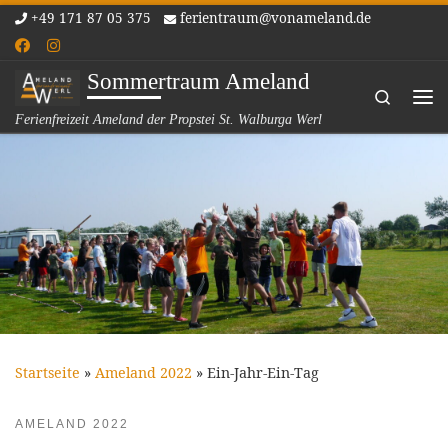
+49 171 87 05 375
ferientraum@vonameland.de
Zum Inhalt springen
Sommertraum Ameland
Search
Me
Ferienfreizeit Ameland der Propstei St. Walburga Werl
Startseite
»
Ameland 2022
»
Ein-Jahr-Ein-Tag
AMELAND 2022