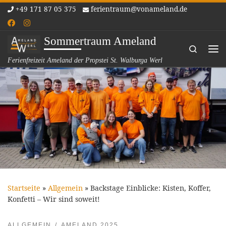
+49 171 87 05 375
ferientraum@vonameland.de
Zum Inhalt springen
Sommertraum Ameland
Search
Me
Ferienfreizeit Ameland der Propstei St. Walburga Werl
Startseite
»
Allgemein
»
Backstage Einblicke: Kisten, Koffer,
Konfetti – Wir sind soweit!
ALLGEMEIN
AMELAND 2025