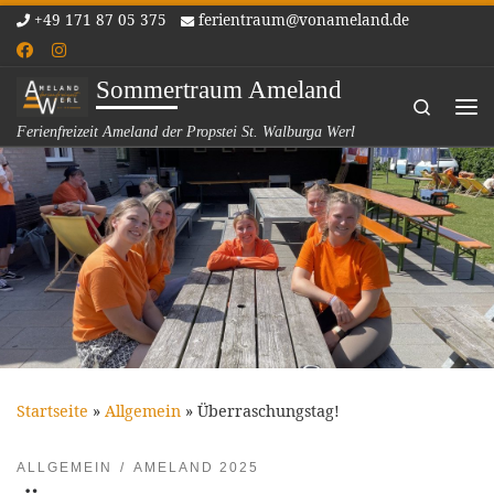
+49 171 87 05 375
ferientraum@vonameland.de
Zum Inhalt springen
Sommertraum Ameland
Search
Me
Ferienfreizeit Ameland der Propstei St. Walburga Werl
Startseite
»
Allgemein
»
Überraschungstag!
ALLGEMEIN
AMELAND 2025