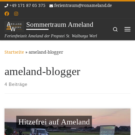
+49 171 87 05 375
ferientraum@vonameland.de
Zum Inhalt springen
Sommertraum Ameland
Search
Me
Ferienfreizeit Ameland der Propstei St. Walburga Werl
Startseite
»
ameland-blogger
ameland-blogger
4 Beiträge
Hitzefrei auf Ameland