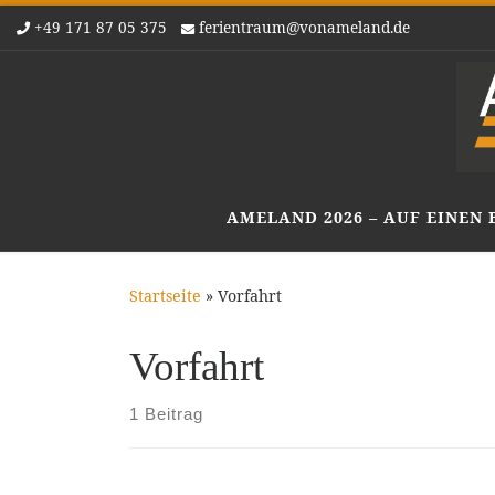
+49 171 87 05 375
ferientraum@vonameland.de
Zum Inhalt springen
AMELAND 2026 – AUF EINEN 
Startseite
»
Vorfahrt
Vorfahrt
1 Beitrag