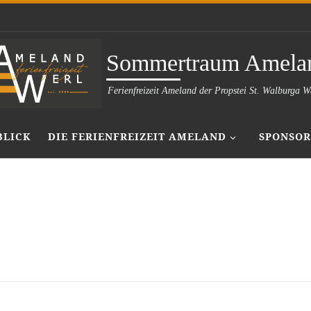
Sommertraum Amela
Ferienfreizeit Ameland der Propstei St. Walburga W
BLICK
DIE FERIENFREIZEIT AMELAND
SPONSOR