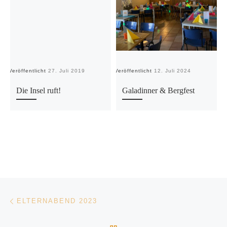
Veröffentlicht
27. Juli 2019
Veröffentlicht
12. Juli 2024
Ve
Die Insel ruft!
Galadinner & Bergfest
Beitragsnavigation
Vorheriger Beitrag
ELTERNABEND 2023