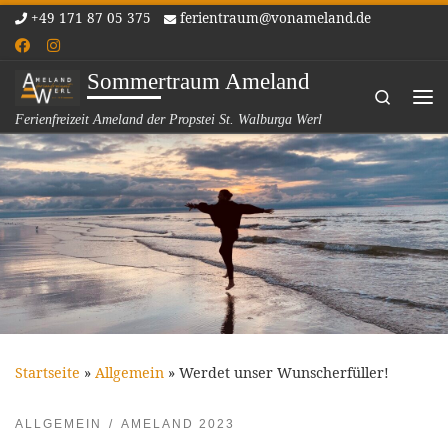
+49 171 87 05 375
ferientraum@vonameland.de
Zum Inhalt springen
Sommertraum Ameland
Search
Me
Ferienfreizeit Ameland der Propstei St. Walburga Werl
Startseite
»
Allgemein
»
Werdet unser Wunscherfüller!
ALLGEMEIN
AMELAND 2023