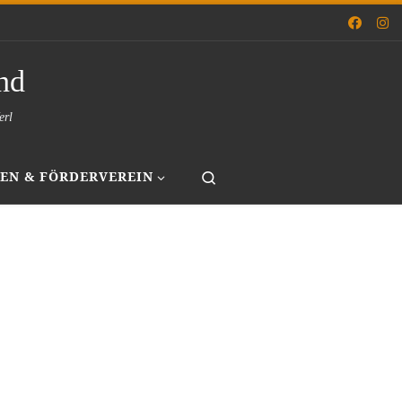
nd
erl
Search
EN & FÖRDERVEREIN