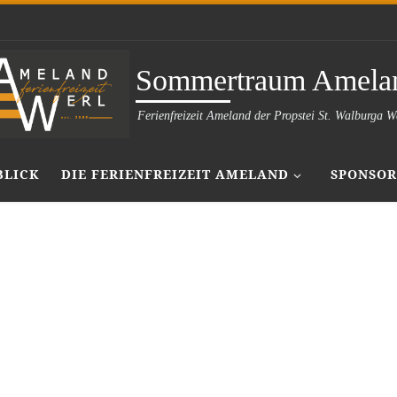
Sommertraum Amela
Ferienfreizeit Ameland der Propstei St. Walburga W
BLICK
DIE FERIENFREIZEIT AMELAND
SPONSOR