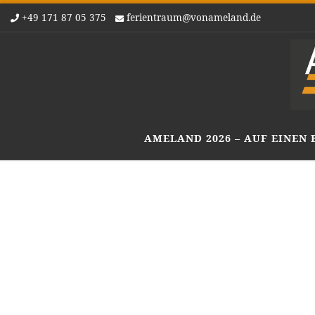
+49 171 87 05 375
ferientraum@vonameland.de
Zum Inhalt springen
AMELAND 2026 – AUF EINEN 