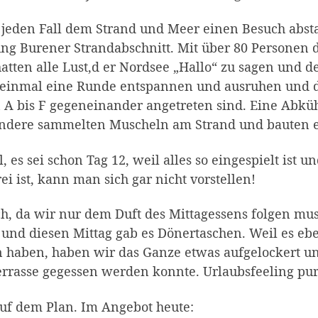
 jeden Fall dem Strand und Meer einen Besuch abst
ung Burener Strandabschnitt. Mit über 80 Personen 
atten alle Lust,d er Nordsee „Hallo“ zu sagen und d
einmal eine Runde entspannen und ausruhen und da
 A bis F gegeneinander angetreten sind. Eine Abkü
, andere sammelten Muscheln am Strand und bauten 
es sei schon Tag 12, weil alles so eingespielt ist u
 ist, kann man sich gar nicht vorstellen!
, da wir nur dem Duft des Mittagessens folgen muss
t und diesen Mittag gab es Dönertaschen. Weil es eb
n haben, haben wir das Ganze etwas aufgelockert u
errasse gegessen werden konnte. Urlaubsfeeling pur
f dem Plan. Im Angebot heute: