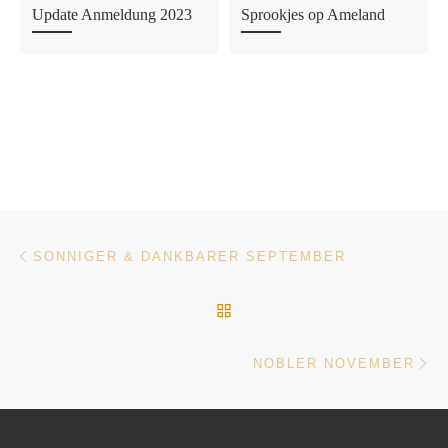
Update Anmeldung 2023
Sprookjes op Ameland
Beitragsnavigation
Vorheriger Beitrag
SONNIGER & DANKBARER SEPTEMBER
ZURÜCK ZUR BEITRAGSL
Nä
NOBLER NOVEMBER