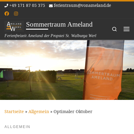
+49 171 87 05 375
ferientraum@vonameland.de
Zum Inhalt springen
Sommertraum Ameland
Search
Me
Ferienfreizeit Ameland der Propstei St. Walburga Werl
Startseite
»
Allgemein
»
Optimaler Oktober
ALLGEMEIN