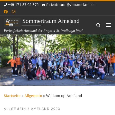
+49 171 87 05 375
ferientraum@vonameland.de
Zum Inhalt springen
Sommertraum Ameland
Search
Me
Ferienfreizeit Ameland der Propstei St. Walburga Werl
Startseite
»
Allgemein
»
Welkom op Ameland
ALLGEMEIN
AMELAND 2023