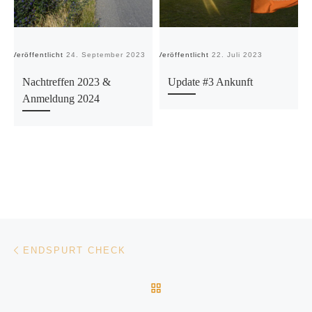
Veröffentlicht
24. September 2023
Veröffentlicht
22. Juli 2023
Ve
Nachtreffen 2023 &
Update #3 Ankunft
Anmeldung 2024
Beitragsnavigation
Vorheriger Beitrag
ENDSPURT CHECK
ZURÜCK ZUR BEITRAGSL