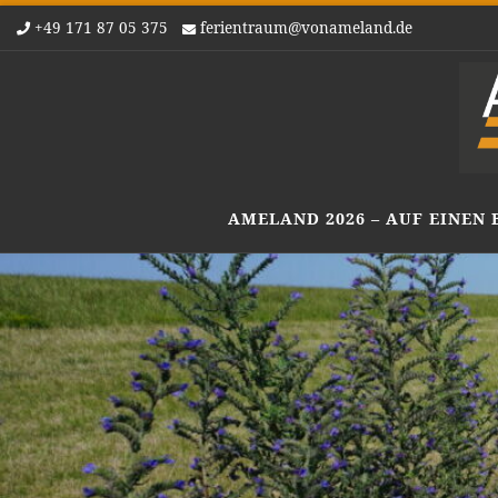
+49 171 87 05 375
ferientraum@vonameland.de
Zum Inhalt springen
AMELAND 2026 – AUF EINEN 