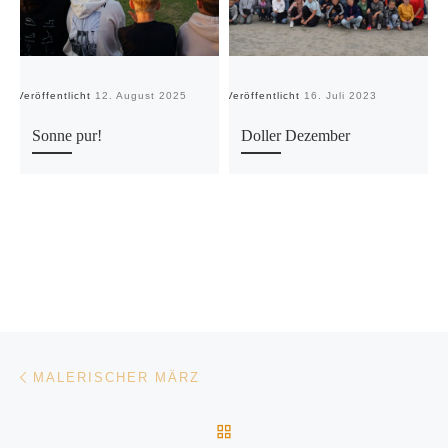
Veröffentlicht
12. August 2025
Veröffentlicht
16. Juli 2023
Ve
Sonne pur!
Doller Dezember
Beitragsnavigation
Vorheriger Beitrag
MALERISCHER MÄRZ
ZURÜCK ZUR BEITRAGSL