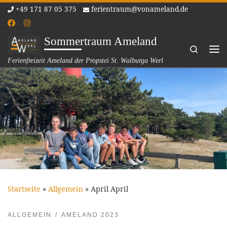
+49 171 87 05 375
ferientraum@vonameland.de
Zum Inhalt springen
Sommertraum Ameland
Search
Me
Ferienfreizeit Ameland der Propstei St. Walburga Werl
Startseite
»
Allgemein
»
April April
ALLGEMEIN
AMELAND 2023